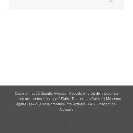
Copyright 2026 Quantic Avocats | Avocats en droit de la propriété
intellectuelle et informatique à Paris | Tous droits réservés |
Mentions
légales
|
Lexique de la propriété intellectuelle
|
FAQ
| Conception :
Obviews
LinkedIn