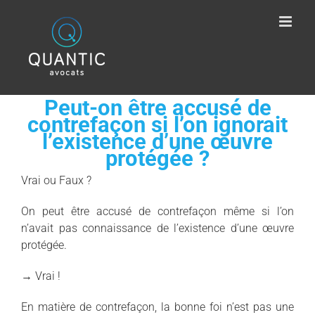
Passer
au
contenu
Peut-on être accusé de
contrefaçon si l’on ignorait
l’existence d’une œuvre
protégée ?
Vrai ou Faux ?
On peut être accusé de contrefaçon même si l’on
n’avait pas connaissance de l’existence d’une œuvre
protégée.
→ Vrai !
En matière de contrefaçon, la bonne foi n’est pas une