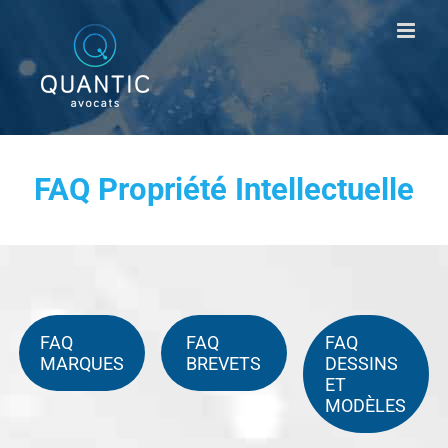
Passer
au
contenu
FAQ Propriété Intellectuelle
FAQ
FAQ
FAQ
MARQUES
BREVETS
DESSINS
ET
MODÈLES