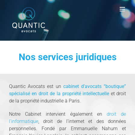
Passer
au
contenu
Nos services juridiques
Quantic Avocats est un
cabinet d’avocats “boutique”
spécialisé en droit de la propriété intellectuelle
et droit
de la propriété industrielle à Paris.
Notre Cabinet intervient également en
droit de
l’informatique
, droit de l’internet et des données
personnelles. Fondé par Emmanuelle Nahum et