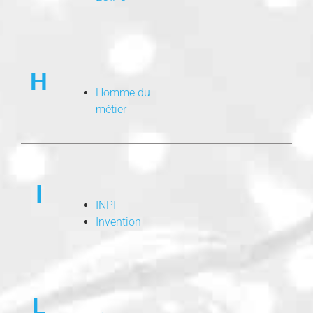
H
Homme du
métier
I
INPI
Invention
L