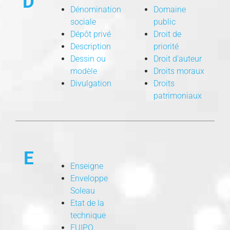
D
Dénomination
Domaine
sociale
public
Dépôt privé
Droit de
Description
priorité
Dessin ou
Droit d’auteur
modèle
Droits moraux
Divulgation
Droits
patrimoniaux
E
Enseigne
Enveloppe
Soleau
Etat de la
technique
EUIPO