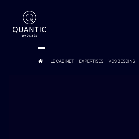
Passer
au
contenu
LE CABINET
EXPERTISES
VOS BESOINS