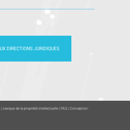
UX DIRECTIONS JURIDIQUES
s
|
Lexique de la propriété intellectuelle
|
FAQ
| Conception :