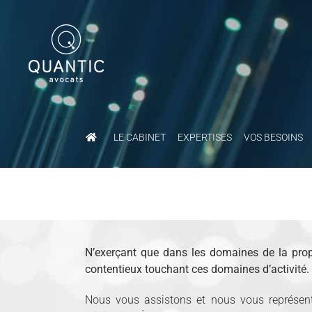
Passer
au
contenu
LE CABINET
EXPERTISES
VOS BESOINS
N’exerçant que dans les domaines de la proprié
contentieux touchant ces domaines d’activité.
Nous vous assistons et nous vous représento