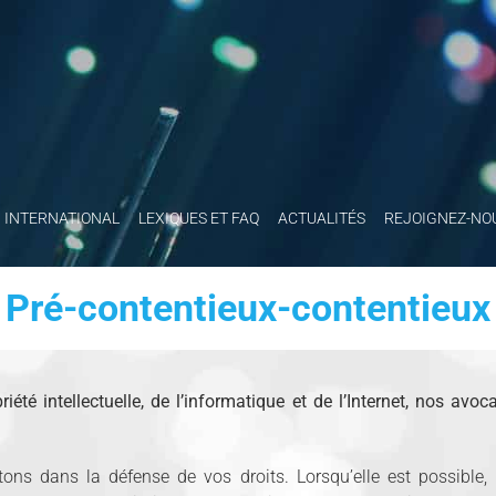
INTERNATIONAL
LEXIQUES ET FAQ
ACTUALITÉS
REJOIGNEZ-NO
Pré-contentieux-contentieux
té intellectuelle, de l’informatique et de l’Internet, nos avoc
ns dans la défense de vos droits. Lorsqu’elle est possible, u