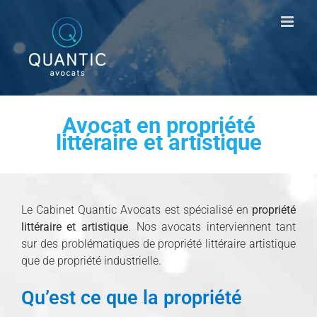
Passer
au
contenu
Avocat en propriété
littéraire et artistique
Le Cabinet Quantic Avocats est spécialisé en
propriété
littéraire et artistique
. Nos avocats interviennent tant
sur des problématiques de propriété littéraire artistique
que de propriété industrielle.
Qu’est ce que la propriété