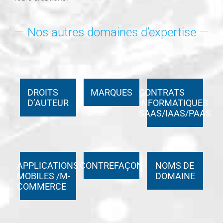
Nos autres domaines d’expertise
DROITS
MARQUES
CONTRATS
D’AUTEUR
INFORMATIQUES
SAAS/IAAS/PAAS
APPLICATIONS
CONTREFAÇON
NOMS DE
MOBILES /M-
DOMAINE
COMMERCE