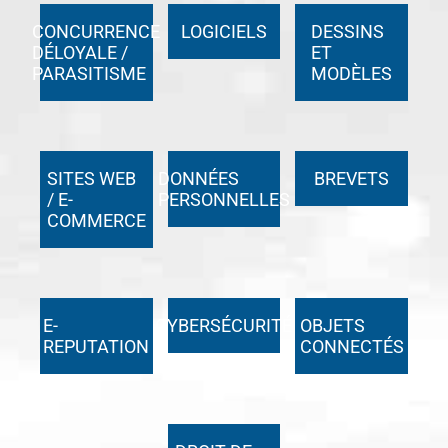
CONCURRENCE
LOGICIELS
DESSINS
DÉLOYALE /
ET
PARASITISME
MODÈLES
SITES WEB
DONNÉES
BREVETS
/ E-
PERSONNELLES
COMMERCE
E-
CYBERSÉCURITÉ
OBJETS
REPUTATION
CONNECTÉS