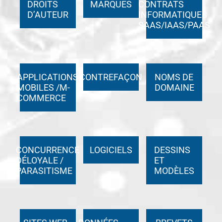
DROITS
MARQUES
CONTRATS
D’AUTEUR
INFORMATIQUES
SAAS/IAAS/PAAS
APPLICATIONS
CONTREFAÇON
NOMS DE
MOBILES /M-
DOMAINE
COMMERCE
CONCURRENCE
LOGICIELS
DESSINS
DÉLOYALE /
ET
PARASITISME
MODÈLES