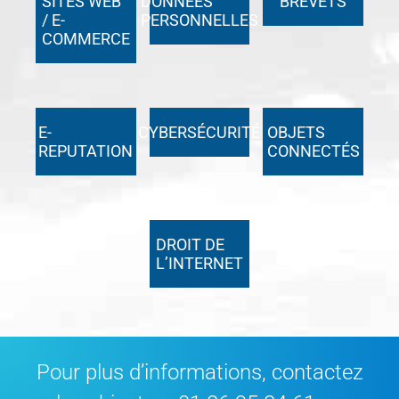
SITES WEB
DONNÉES
BREVETS
/ E-
PERSONNELLES
COMMERCE
E-
CYBERSÉCURITÉ
OBJETS
REPUTATION
CONNECTÉS
DROIT DE
L’INTERNET
Pour plus d’informations, contactez