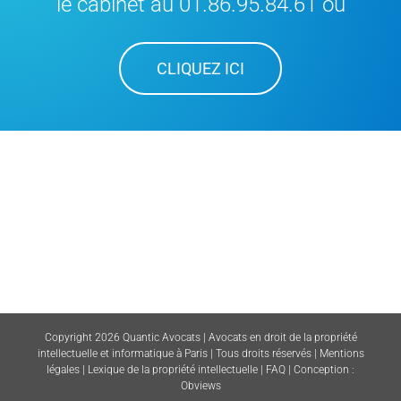
le cabinet au 01.86.95.84.61 ou
CLIQUEZ ICI
Copyright 2026 Quantic Avocats | Avocats en droit de la propriété
intellectuelle et informatique à Paris | Tous droits réservés |
Mentions
légales
|
Lexique de la propriété intellectuelle
|
FAQ
| Conception :
Obviews