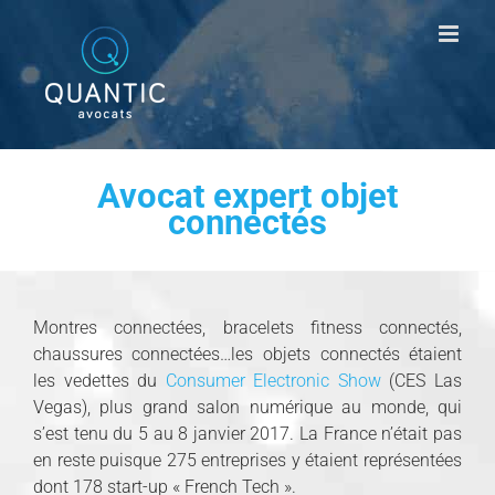
Passer
au
contenu
Avocat expert objet
connectés
Montres connectées, bracelets fitness connectés,
chaussures connectées…les objets connectés étaient
les vedettes du
Consumer Electronic Show
(CES Las
Vegas), plus grand salon numérique au monde, qui
s’est tenu du 5 au 8 janvier 2017. La France n’était pas
en reste puisque 275 entreprises y étaient représentées
dont 178 start-up « French Tech ».